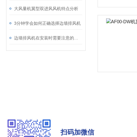
大风量机翼型双进风风机特点分析
3分钟学会如何正确选择边墙排风机
边墙排风机在安装时需要注意的地方
扫码加微信