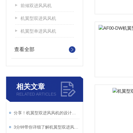
前倾双进风风机
机翼型双进风风机
机翼型单进风风机
查看全部
相关文章
RELATED ARTICLES
分享！机翼型双进风风机的设计原理与应用
3分钟带你详细了解机翼型双进风风机在设计时都要满足哪些要求