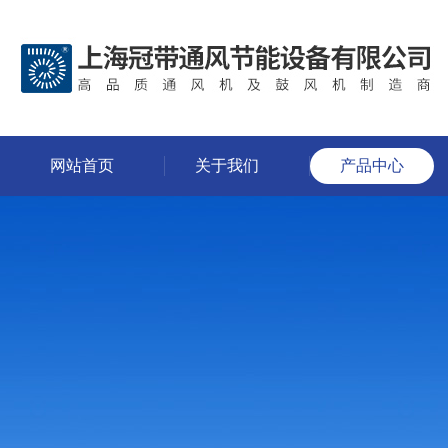
网站首页
关于我们
产品中心