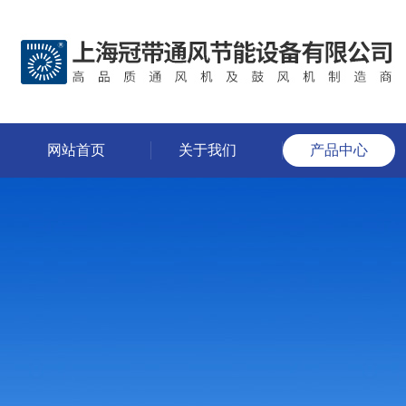
网站首页
关于我们
产品中心