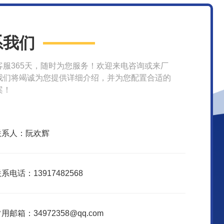
系我们
客服365天，随时为您服务！欢迎来电咨询或来厂
我们将竭诚为您提供详细介绍，并为您配置合适的
案！
联系人：阮欢辉
系电话：13917482568
用邮箱：34972358@qq.com