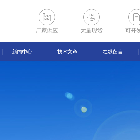
厂家供应
大量现货
可开
新闻中心
技术文章
在线留言