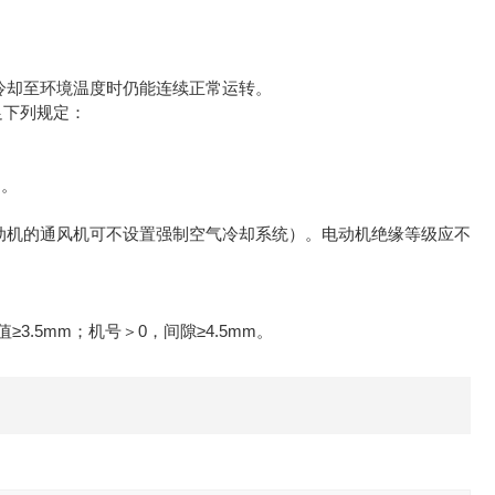
度冷却至环境温度时仍能连续正常运转。
足下列规定：
定。
动机的通风机可不设置强制空气冷却系统）。电动机绝缘等级应不
.5mm；机号＞0，间隙≥4.5mm。