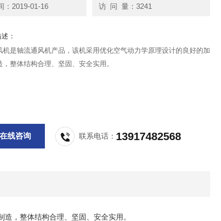
2019-01-16
访 问 量：3241
描述：
风机是轴流通风机产品，该机采用优化空气动力学原理设计的良好的加
造，整体结构合理、坚固、安全实用。
13917482568
在线咨询
联系电话：
制造，整体结构合理、坚固、安全实用。