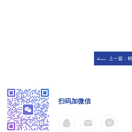
上一篇：
扫码加微信