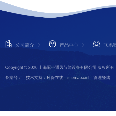
公司简介
产品中心
联系
Copyright © 2026 上海冠带通风节能设备有限公司 版权所有
备案号：
技术支持：环保在线
sitemap.xml
管理登陆