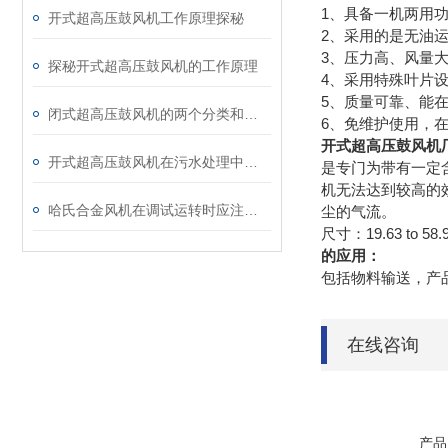
1、具备一机两用
开式超高压鼓风机工作原理探秘
2、采用的是无油
3、压力高、风量
探秘开式超高压鼓风机的工作原理
4、采用特殊叶片
5、质量可靠、能在
闭式超高压鼓风机的两个分类和七个构型
6、免维护使用，
开式超高压鼓风机
开式超高压鼓风机在污水处理中的具体应用
是专门为带有一定
机无法达到较高的
哈氏合金风机在调试运转时应注意以下事项
尘的气流。
尺寸：19.63 to 58.9
的应用：
包括物料输送，产
在线咨询
产品