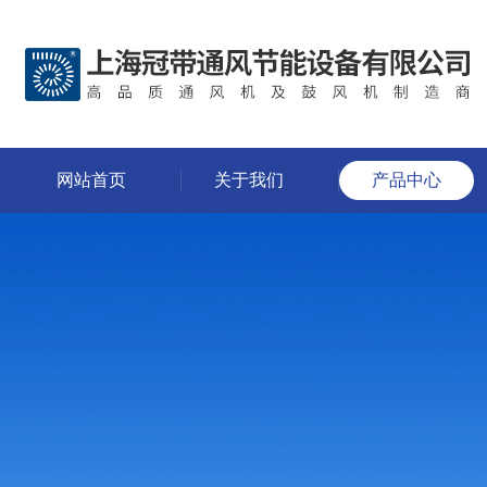
网站首页
关于我们
产品中心