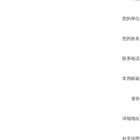
您的单位
您的姓名
联系电话
常用邮箱
省份
详细地址
补充说明