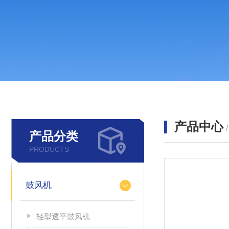
产品中心
产品分类
PRODUCTS
鼓风机
轻型透平鼓风机