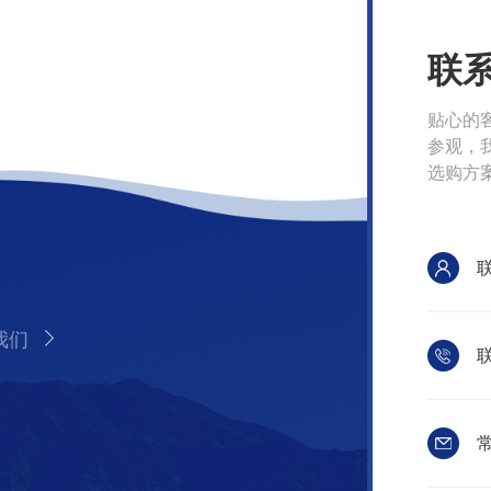
联
贴心的
参观，
选购方
我们
联
常