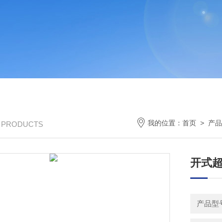
我的位置：
首页
>
产品
/ PRODUCTS
开式
产品型