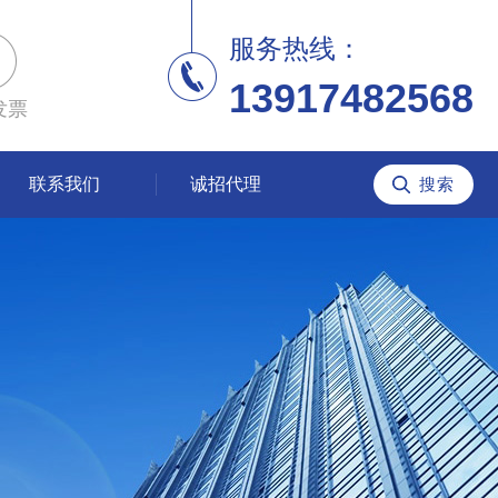
服务热线：
13917482568
发票
联系我们
诚招代理