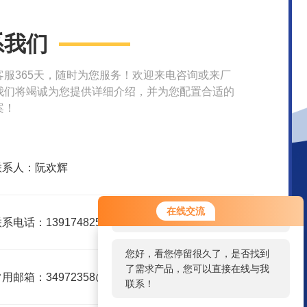
系我们
客服365天，随时为您服务！欢迎来电咨询或来厂
我们将竭诚为您提供详细介绍，并为您配置合适的
案！
联系人：阮欢辉
您好！欢迎前来咨询，很高兴为您
在线交流
服务，请问您要咨询什么问题呢？
系电话：13917482568
您好，看您停留很久了，是否找到
了需求产品，您可以直接在线与我
用邮箱：34972358@qq.com
联系！