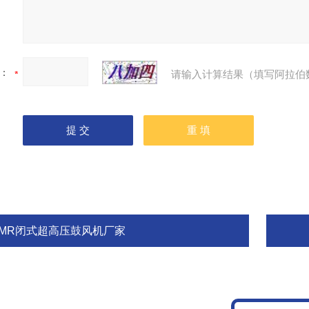
：
请输入计算结果（填写阿拉伯
TMR闭式超高压鼓风机厂家