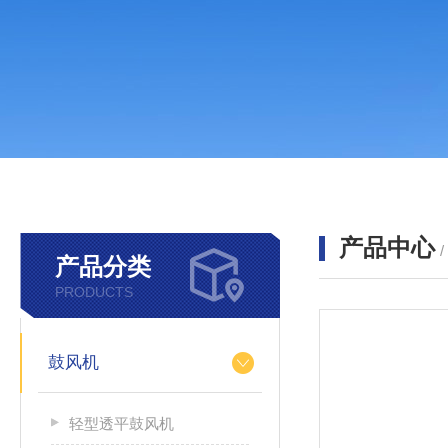
产品中心
产品分类
PRODUCTS
鼓风机
轻型透平鼓风机