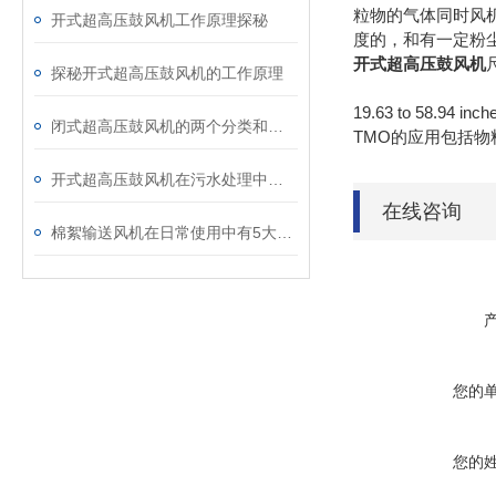
粒物的气体同时风
开式超高压鼓风机工作原理探秘
度的，和有一定粉
开式超高压鼓风机
探秘开式超高压鼓风机的工作原理
19.63 to 58.94 inc
闭式超高压鼓风机的两个分类和七个构型
TMO
的应用包括物
开式超高压鼓风机在污水处理中的具体应用
在线咨询
棉絮输送风机在日常使用中有5大优势
您的
您的