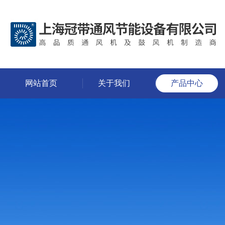
网站首页
关于我们
产品中心