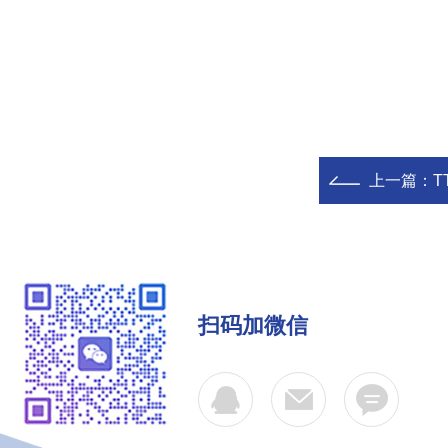
上一篇：
T
扫码加微信