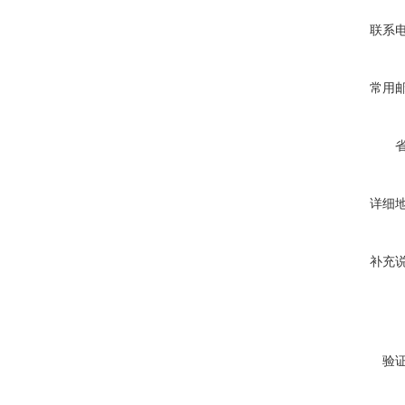
联系
常用
详细
补充
验