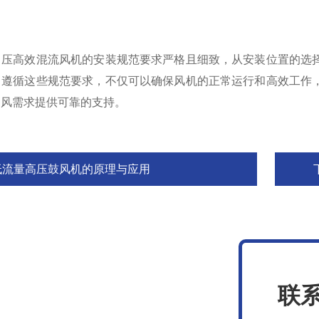
高效混流风机的安装规范要求严格且细致，从安装位置的选择
。遵循这些规范要求，不仅可以确保风机的正常运行和高效工作
通风需求提供可靠的支持。
低流量高压鼓风机的原理与应用
联