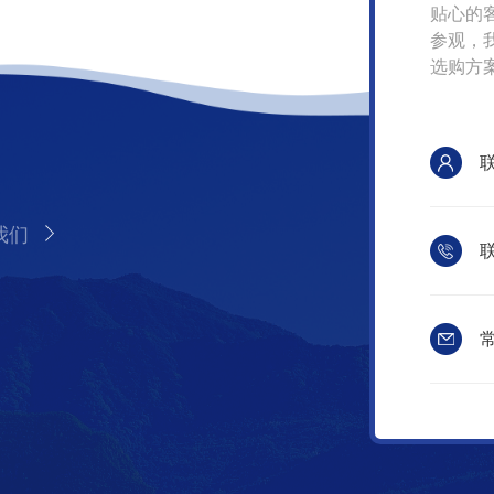
贴心的
参观，
选购方
我们
联
常