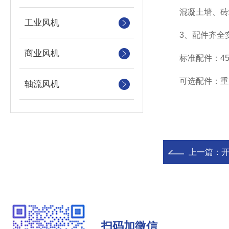
混凝土墙、砖墙
工业风机
3、配件齐全实
商业风机
标准配件：45°
可选配件：重力
轴流风机
上一篇：
扫码加微信