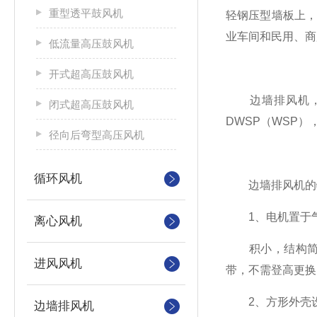
重型透平鼓风机
轻钢压型墙板上
业车间和民用、商
低流量高压鼓风机
开式超高压鼓风机
边墙排风机，配
闭式超高压鼓风机
DWSP（WSP
径向后弯型高压风机
循环风机
边墙排风机的
1、电机置于气
离心风机
积小，结构简单
进风风机
带，不需登高更换
2、方形外壳设
边墙排风机