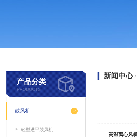
新闻中心
产品分类
PRODUCTS
鼓风机
轻型透平鼓风机
高温离心风