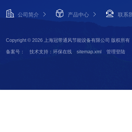
公司简介
产品中心
联系
Copyright © 2026 上海冠带通风节能设备有限公司 版权所有
备案号：
技术支持：环保在线
sitemap.xml
管理登陆