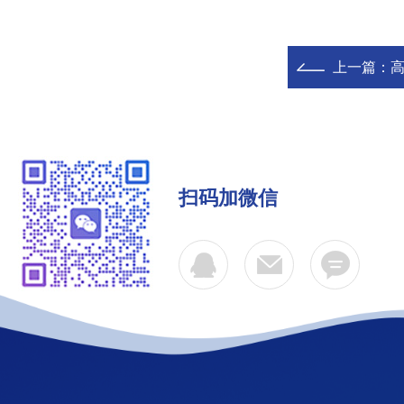
上一篇：
扫码加微信