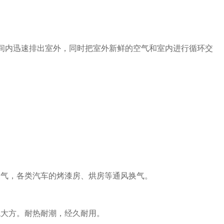
间内迅速排出室外，同时把室外新鲜的空气和室内进行循环交
。
换气，各类汽车的烤漆房、烘房等通风换气。
观大方。耐热耐潮，经久耐用。