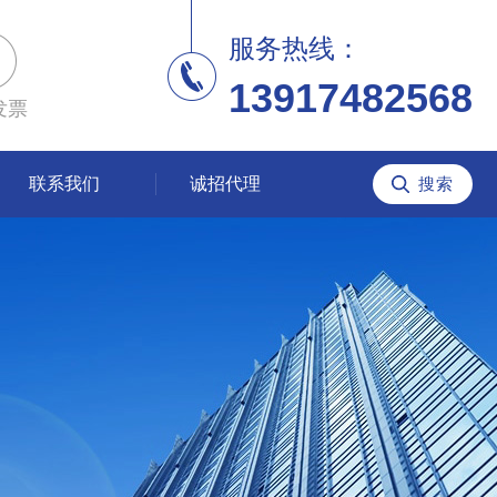
服务热线：
13917482568
发票
联系我们
诚招代理