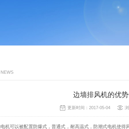
/ NEWS
边墙排风机的优势
更新时间：2017-05-04
浏
机可以被配置防爆式，普通式，耐高温式，防潮式电机使得风机