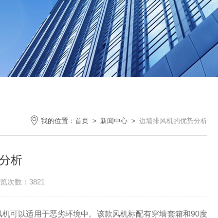
我的位置：
首页
>
新闻中心
>
边墙排风机的优势分析
分析
览次数：3821
可以适用于恶劣环境中。该款风机标配有穿墙套箱和90度