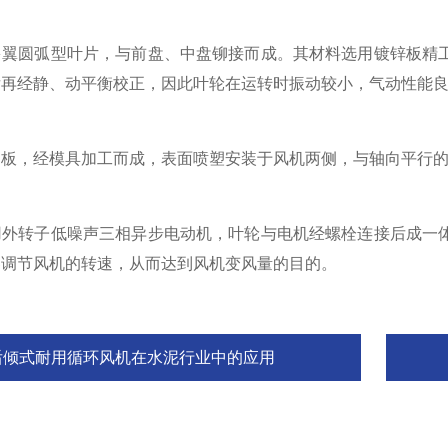
圆弧型叶片，与前盘、中盘铆接而成。其材料选用镀锌板精工
后再经静、动平衡校正，因此叶轮在运转时振动较小，气动性能
，经模具加工而成，表面喷塑安装于风机两侧，与轴向平行的
转子低噪声三相异步电动机，叶轮与电机经螺栓连接后成一体
器调节风机的转速，从而达到风机变风量的目的。
后倾式耐用循环风机在水泥行业中的应用