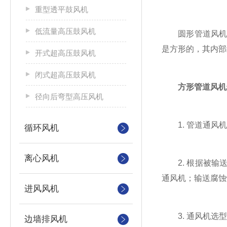
重型透平鼓风机
低流量高压鼓风机
圆形管道风机的
是方形的，其内部
开式超高压鼓风机
闭式超高压鼓风机
方形管道风机
径向后弯型高压风机
1. 管道通风机
循环风机
离心风机
2. 根据被输
通风机；输送腐蚀
进风风机
3. 通风机选型
边墙排风机