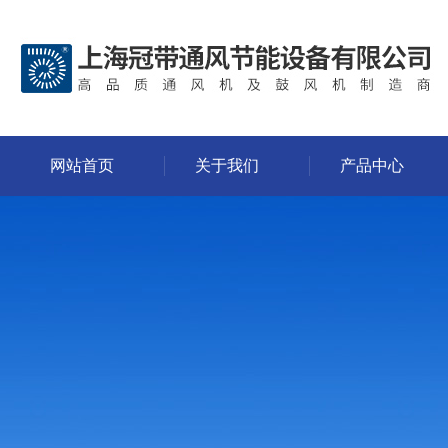
网站首页
关于我们
产品中心