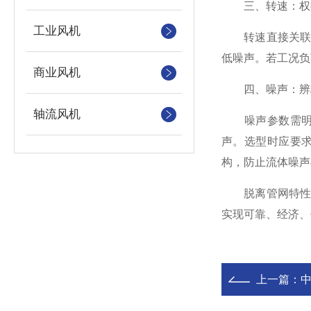
三、转速：权衡
工业风机
转速直接关联风
低噪声。若工况负
商业风机
四、噪声：辨析
轴流风机
噪声参数需明确
声。选型时应要
构，防止流体噪声
脱离管网特性曲
实现可靠、经济、
上一篇：
中