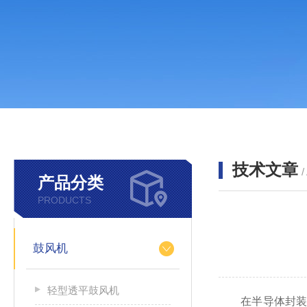
技术文章
/
产品分类
PRODUCTS
鼓风机
轻型透平鼓风机
在半导体封装、