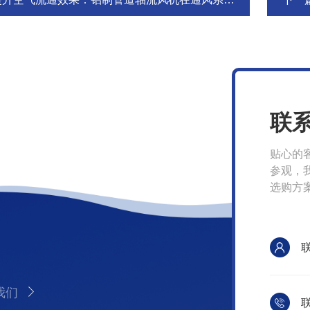
联
贴心的
参观，
选购方
我们
联