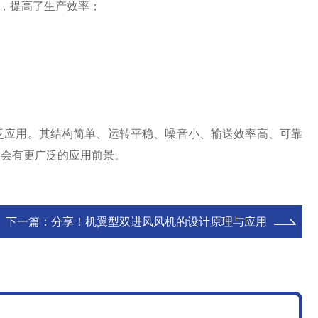
，提高了生产效率；
应用。其结构简单、运转平稳、噪音小、输送效率高、可靠
将会有更广泛的应用前景。
下一篇：
分享！机翼型双进风风机的设计原理与应用