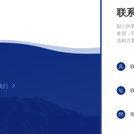
联
贴心的
参观，
选购方
我们
联
常