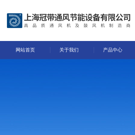
网站首页
关于我们
产品中心