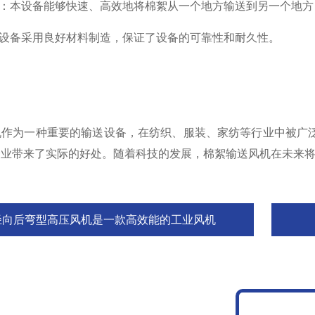
：本设备能够快速、高效地将棉絮从一个地方输送到另一个地方
设备采用良好材料制造，保证了设备的可靠性和耐久性。
为一种重要的输送设备，在纺织、服装、家纺等行业中被广泛
企业带来了实际的好处。随着科技的发展，棉絮输送风机在未来
径向后弯型高压风机是一款高效能的工业风机