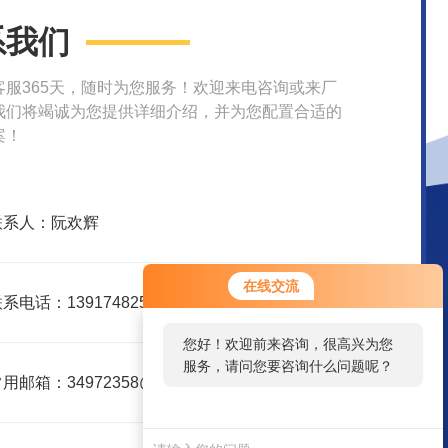
系我们
客服365天，随时为您服务！欢迎来电咨询或来厂
我们将竭诚为您提供详细介绍，并为您配置合适的
案！
联系人：阮欢辉
在线交流
系电话：13917482568
您好！欢迎前来咨询，很高兴为您
服务，请问您要咨询什么问题呢？
用邮箱：34972358@qq.com