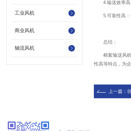
4.输送效率高
工业风机
5.可靠性高：
商业风机
总结：
轴流风机
棉絮输送风机作
性高等特点，为
上一篇：