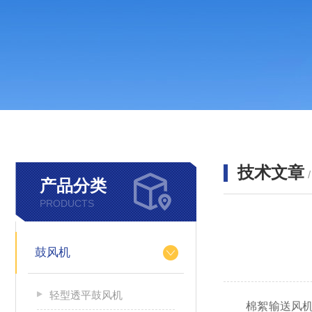
技术文章
产品分类
PRODUCTS
鼓风机
轻型透平鼓风机
棉絮输送风机是