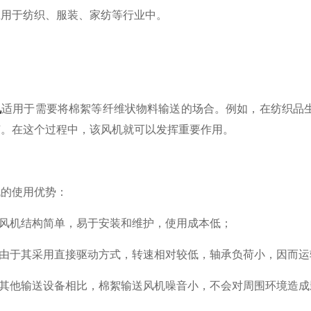
应用于纺织、服装、家纺等行业中。
机
适用于需要将棉絮等纤维状物料输送的场合。例如，在纺织品
节。在这个过程中，该风机就可以发挥重要作用。
的使用优势：
风机结构简单，易于安装和维护，使用成本低；
由于其采用直接驱动方式，转速相对较低，轴承负荷小，因而运
其他输送设备相比，棉絮输送风机噪音小，不会对周围环境造成