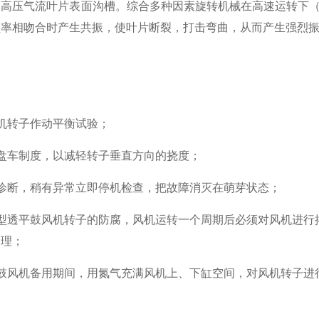
高压气流叶片表面沟槽。综合多种因素旋转机械在高速运转下（39
频率相吻合时产生共振，使叶片断裂，打击弯曲，从而产生强烈
转子作动平衡试验；
车制度，以减轻转子垂直方向的挠度；
断，稍有异常立即停机检查，把故障消灭在萌芽状态；
透平鼓风机转子的防腐，风机运转一个周期后必须对风机进行揭
处理；
风机备用期间，用氮气充满风机上、下缸空间，对风机转子进