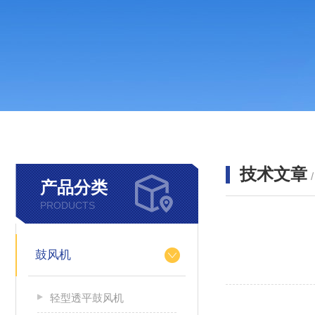
技术文章
产品分类
PRODUCTS
鼓风机
轻型透平鼓风机