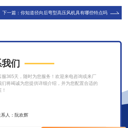
下一篇：
你知道径向后弯型高压风机具有哪些特点吗
系我们
客服365天，随时为您服务！欢迎来电咨询或来厂
我们将竭诚为您提供详细介绍，并为您配置合适的
案！
联系人：阮欢辉