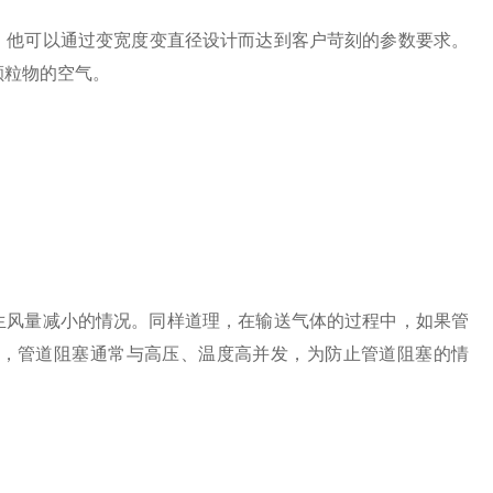
。他可以通过变宽度变直径设计而达到客户苛刻的参数要求。
颗粒物的空气。
风量减小的情况。同样道理，在输送气体的过程中，如果管
，管道阻塞通常与高压、温度高并发，为防止管道阻塞的情