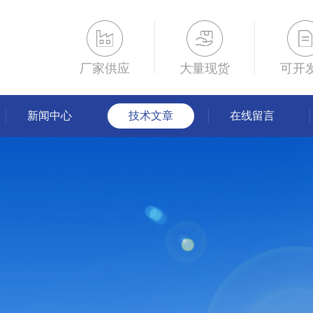
厂家供应
大量现货
可开
新闻中心
技术文章
在线留言