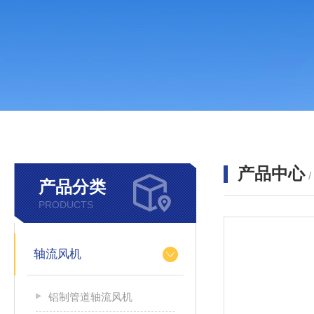
产品中心
产品分类
PRODUCTS
轴流风机
铝制管道轴流风机